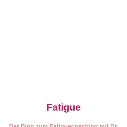
Hilfreiches zum Thema
Fatigue
Der Blog zum Fatiguecoaching mit Dr.