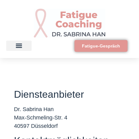
Fatigue-Gespräch
Über mich
Fatigue Selbsttest
Fatigue-Guide
0 €
Diensteanbieter
Dr. Sabrina Han
Max-Schmeling-Str. 4
40597 Düsseldorf