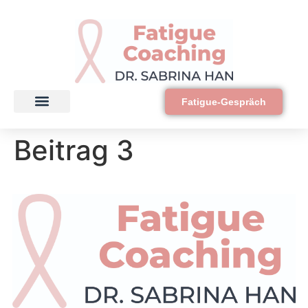
Fatigue-Gespräch
Über mich
Fatigue Selbsttest
Fatigue-Guide
0 €
Beitrag 3